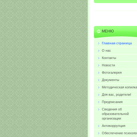
MЕНЮ
Главная страница
О нас
Контакты
Новости
Фотогалерея
Документы
Методическая копилк
Для вас, родители!
Предписания
Сведения об
образовательной
организации
Антикоррупция
Обеспечение психоло