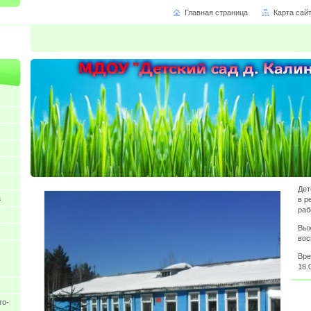
Главная страница
Карта сай
Дет
а
в р
раб
Вых
вос
Вре
18.
го-