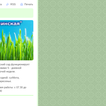
та
RSS
Печать
ский сад функционирует
ежиме 5 - дневной
очей недели.
одной: суббота,
кресенье.
мя работы: с 07.30 до
00