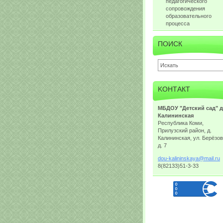
педагогического
сопровождения
образовательного
процесса
ПОИСК
KOНТАКТ
МБДОУ "Детский сад" д
Калининская
Республика Коми,
Прилузский район, д.
Калининская, ул. Берёзов
д. 7
dou-kali
ninskaya
@mail.ru
8(82133)51-3-33